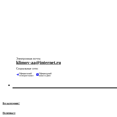
Электронная почта:
klimov-aa@internet.ru
Социальные сети:
Официальный
Официальный
телеграм-канал
канал в Дзен
Все категории
67
Политика
58