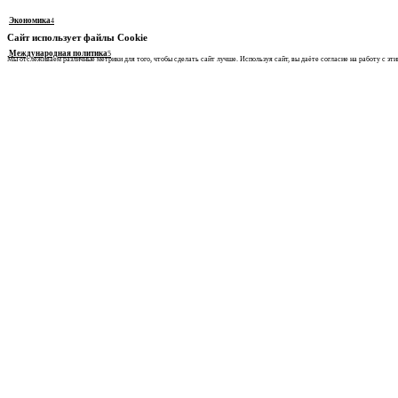
Экономика
4
Сайт использует файлы Cookie
Международная политика
5
Мы отслеживаем различные метрики для того, чтобы сделать сайт лучше. Используя сайт, вы даёте согласие на работу с эт
/
Статьи
Авторские статьи
Андрей Климов делится своим опытом и мыслями на важные и интересные темы
11.04.2026
Экономика
Все категории
67
ЦИФРОВОЙ ФЕТИШИЗМ
Политика
58
Экономика
4
Когда-то, века назад, португальские колонизаторы для 
использовали слово feitiço (волшебство) ибо те поклонял
“цивилизованных” завоевателей - католиков, которые по 
Международная политика
5
грабёж иных народов Земли.