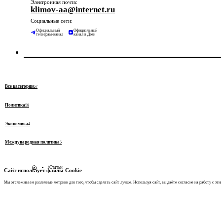
Электронная почта:
klimov-aa@internet.ru
Социальные сети:
Официальный
Официальный
телеграм-канал
канал в Дзен
Все категории
67
Политика
58
Экономика
4
Международная политика
5
/
Статьи
Сайт использует файлы Cookie
Мы отслеживаем различные метрики для того, чтобы сделать сайт лучше. Используя сайт, вы даёте согласие на работу с эт
Авторские статьи